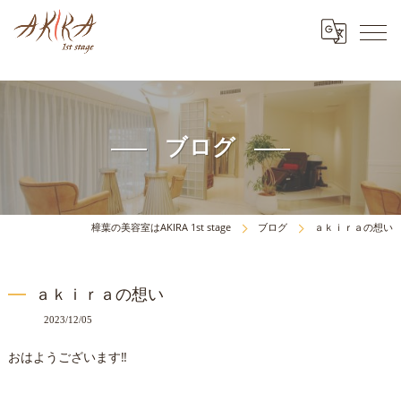
ブログ
樟葉の美容室はAKIRA 1st stage
ブログ
ａｋｉｒａの想い
ａｋｉｒａの想い
2023/12/05
おはようございます‼️